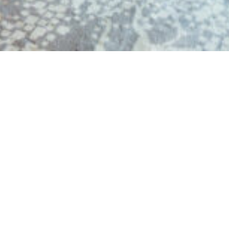
Nejde se vám přihlásit?
Zkontrolujte si prosim
toto:
Dejte si prosim pozor, když zadáváte
login nebo heslo, tak abyste na konci
omylem nenapsala znak MEZERU.
Systém to vnímá jako znak navíc